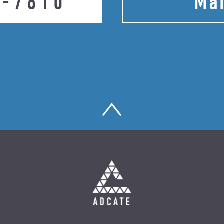
4-7810
Mai